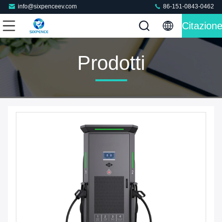
info@sixpenceev.com
86-151-0843-0462
Citazion
Prodotti