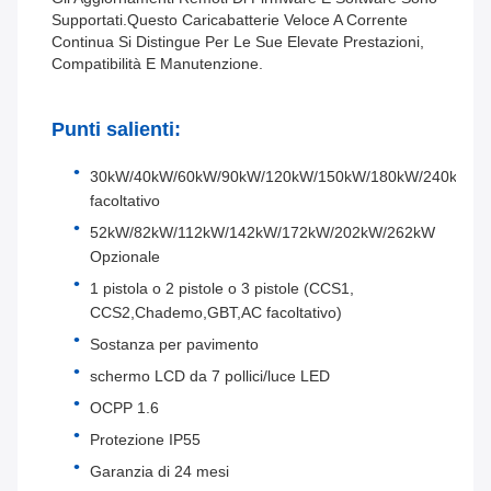
Supportati.Questo Caricabatterie Veloce A Corrente
Continua Si Distingue Per Le Sue Elevate Prestazioni,
Compatibilità E Manutenzione.
Punti salienti:
30kW/40kW/60kW/90kW/120kW/150kW/180kW/240kW
facoltativo
52kW/82kW/112kW/142kW/172kW/202kW/262kW
Opzionale
1 pistola o 2 pistole o 3 pistole (CCS1,
CCS2,Chademo,GBT,AC facoltativo)
Sostanza per pavimento
schermo LCD da 7 pollici/luce LED
OCPP 1.6
Protezione IP55
Garanzia di 24 mesi