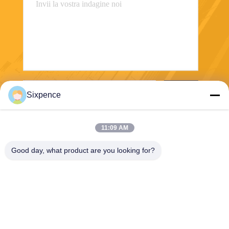
Invii
Sixpence
11:09 AM
Good day, what product are you looking for?
Chengdu Sixpence Technology Co.,Ltd.
info@sixpenceev.com
86-151-0843-0462
Stanza 1111, 11° piano, Unit