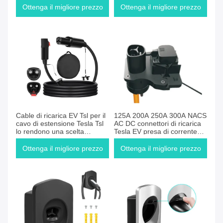
caricabatterie portatile per
parete in acciaio e ABS
Ottenga il migliore prezzo
Ottenga il migliore prezzo
stazione di ricarica DC
Cable di ricarica EV Tsl per il
125A 200A 250A 300A NACS
cavo di estensione Tesla Tsl
AC DC connettori di ricarica
lo rendono una scelta
Tesla EV presa di corrente
popolare sia per uso
Tesla
domestico che per ufficio
Ottenga il migliore prezzo
Ottenga il migliore prezzo