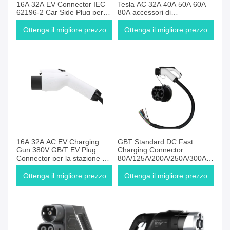
16A 32A EV Connector IEC
Tesla AC 32A 40A 50A 60A
62196-2 Car Side Plug per
80A accessori di
veicolo elettrico
caricabatterie EV
Ottenga il migliore prezzo
Ottenga il migliore prezzo
16A 32A AC EV Charging
GBT Standard DC Fast
Gun 380V GB/T EV Plug
Charging Connector
Connector per la stazione di
80A/125A/200A/250A/300A
ricarica EV
1000V EV Plug con cavo da
5 metri per accessori EV
Ottenga il migliore prezzo
Ottenga il migliore prezzo