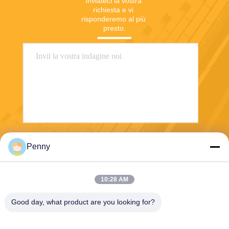
Inviateci la vostra 
richiesta e vi 
risponderemo al più 
presto.
Invii
Penny
10:28 AM
Good day, what product are you looking for?
Chengdu Sixpence Technology Co.,Ltd.