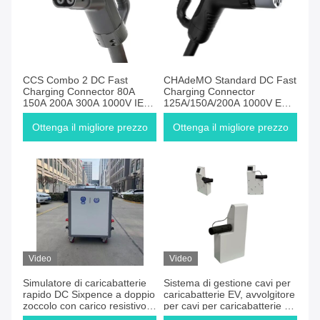
CCS Combo 2 DC Fast
CHAdeMO Standard DC Fast
Charging Connector 80A
Charging Connector
150A 200A 300A 1000V IEC
125A/150A/200A 1000V EV
62196 Tipo 2 DC Charge
Plug/Socket monofase con
Connector/Socket
cavo da 5 metri
Ottenga il migliore prezzo
Ottenga il migliore prezzo
Video
Video
Simulatore di caricabatterie
Sistema di gestione cavi per
rapido DC Sixpence a doppio
caricabatterie EV, avvolgitore
zoccolo con carico resistivo
per cavi per caricabatterie EV
2*15kW Tester di
da 10KG/20KG, montato a