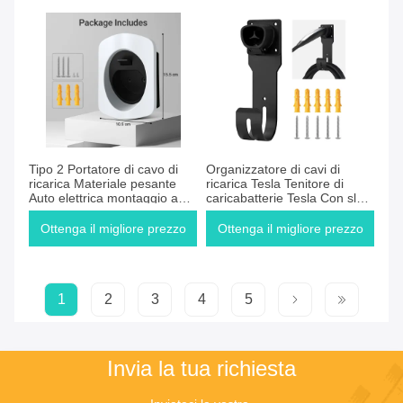
Tipo 2 Portatore di cavo di
Organizzatore di cavi di
ricarica Materiale pesante
ricarica Tesla Tenitore di
Auto elettrica montaggio a
caricabatterie Tesla Con slot
parete connettore Portatore
per caricabatterie Per Tesla
di cavo di ricarica
Motors
Ottenga il migliore prezzo
Ottenga il migliore prezzo
organizzatore
1
2
3
4
5
Invia la tua richiesta