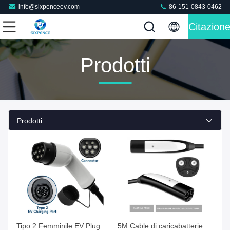
info@sixpenceev.com
86-151-0843-0462
Citazion
Prodotti
Prodotti
Tipo 2 Femminile EV Plug
5M Cable di caricabatterie