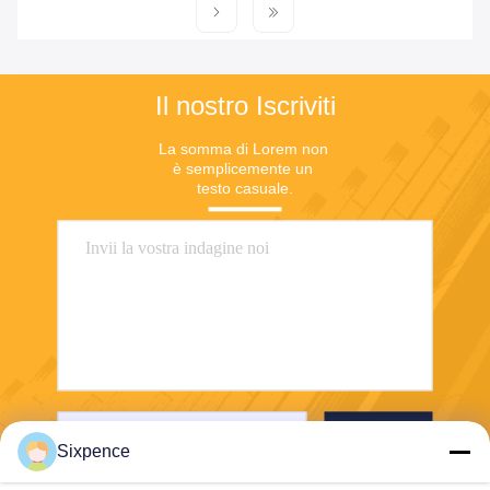
Il nostro Iscriviti
La somma di Lorem non 
è semplicemente un 
testo casuale.
Invii
Sixpence