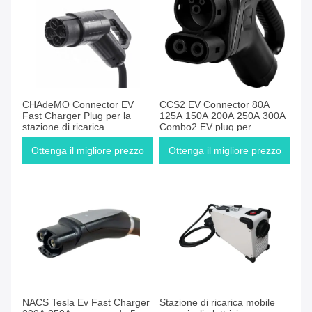
CHAdeMO Connector EV
CCS2 EV Connector 80A
Fast Charger Plug per la
125A 150A 200A 250A 300A
stazione di ricarica
Combo2 EV plug per
giapponese standard DC EV
stazione di ricarica EV DC
125A 200A 5 metri
Ottenga il migliore prezzo
Ottenga il migliore prezzo
NACS Tesla Ev Fast Charger
Stazione di ricarica mobile