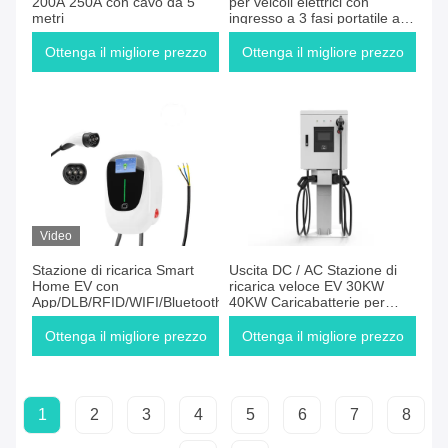
200A 250A con cavo da 5
per veicoli elettrici con
metri
ingresso a 3 fasi portatile a
corrente continua da 380V
Ottenga il migliore prezzo
Ottenga il migliore prezzo
Video
Stazione di ricarica Smart
Uscita DC / AC Stazione di
Home EV con
ricarica veloce EV 30KW
App/DLB/RFID/WIFI/Bluetooth
40KW Caricabatterie per
auto elettrica Montaggio a
parete
Ottenga il migliore prezzo
Ottenga il migliore prezzo
1
2
3
4
5
6
7
8