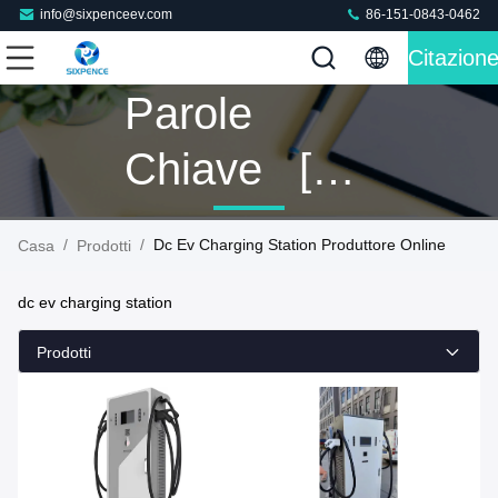
info@sixpenceev.com
86-151-0843-0462
Citazion
Parole
Chiave [
Dc Ev
/
/
Dc Ev Charging Station Produttore Online
Casa
Prodotti
Charging
dc ev charging station
Station ]
Prodotti
Partita 168
Prodotti