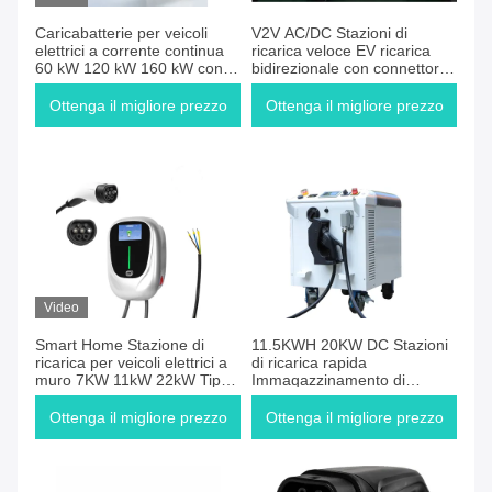
Caricabatterie per veicoli
V2V AC/DC Stazioni di
elettrici a corrente continua
ricarica veloce EV ricarica
60 kW 120 kW 160 kW con
bidirezionale con connettore
OCPP 1.6J Ccs1 Ccs2
EV Gbt CCS1 Chademo
Chademo Gbt Ev DC Fast
CCS2 Tipo 2
Ottenga il migliore prezzo
Ottenga il migliore prezzo
Charging Station per veicoli
elettrici
Video
Smart Home Stazione di
11.5KWH 20KW DC Stazioni
ricarica per veicoli elettrici a
di ricarica rapida
muro 7KW 11kW 22kW Tipo
Immagazzinamento di
1 Tipo 2 Stazione di ricarica
energia mobile
per veicoli elettrici con app /
Elettrodomestici
Ottenga il migliore prezzo
Ottenga il migliore prezzo
RFID / WIFI / Bluetooth