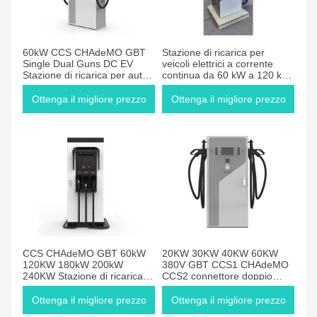
60kW CCS CHAdeMO GBT
Stazione di ricarica per
Single Dual Guns DC EV
veicoli elettrici a corrente
Stazione di ricarica per auto
continua da 60 kW a 120 kW
elettriche Caricabatterie
con CCS CHAdeMO GBT DC
OCPP 1.6J Conforme
Fast Charger Dual Guns
Ottenga il migliore prezzo
Ottenga il migliore prezzo
OCPP 1.6J
CCS CHAdeMO GBT 60kW
20KW 30KW 40KW 60KW
120KW 180kW 200kW
380V GBT CCS1 CHAdeMO
240KW Stazione di ricarica
CCS2 connettore doppio
veloce per auto elettrica di
singolo cannone stazione di
livello 3
ricarica veloce DC EV con
Ottenga il migliore prezzo
Ottenga il migliore prezzo
OCPP